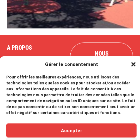
A PROPOS
NOUS
NOS MISSIONS
CONTACTER
Gérer le consentement
NOS RÉALISATIONS
Pour offrir les meilleures expériences, nous utilisons des
technologies telles que les cookies pour stocker et/ou accéder
©Auditech 2025
Réalisation
MGT Quidam
aux informations des appareils. Le fait de consentir à ces
Mentions légales
technologies nous permettra de traiter des données telles que le
comportement de navigation ou les ID uniques sur ce site. Le fait
Politique de cookies
de ne pas consentir ou de retirer son consentement peut avoir un
effet négatif sur certaines caractéristiques et fonctions.
Accepter